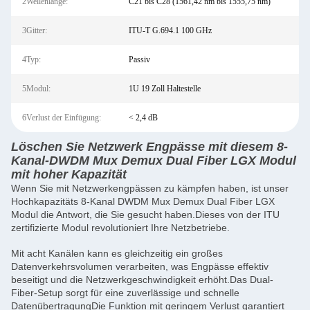
2Wellenlänge:
C21 bis C28 (1561,42 nm bis 1555,75 nm)
3Gitter:
ITU-T G.694.1 100 GHz
4Typ:
Passiv
5Modul:
1U 19 Zoll Haltestelle
6Verlust der Einfügung:
< 2,4 dB
Löschen Sie Netzwerk Engpässe mit diesem 8-
Kanal-DWDM Mux Demux Dual Fiber LGX Modul
mit hoher Kapazität
Wenn Sie mit Netzwerkengpässen zu kämpfen haben, ist unser
Hochkapazitäts 8-Kanal DWDM Mux Demux Dual Fiber LGX
Modul die Antwort, die Sie gesucht haben.Dieses von der ITU
zertifizierte Modul revolutioniert Ihre Netzbetriebe.
Mit acht Kanälen kann es gleichzeitig ein großes
Datenverkehrsvolumen verarbeiten, was Engpässe effektiv
beseitigt und die Netzwerkgeschwindigkeit erhöht.Das Dual-
Fiber-Setup sorgt für eine zuverlässige und schnelle
DatenübertragungDie Funktion mit geringem Verlust garantiert