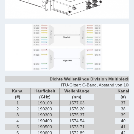
Dichte Wellenlänge Division Multiplexi
ITU-Gitter: C-Band, Abstand von 100
Kanal
Häufigkeit
Wellenlänge
Kanal
(#)
(GHz)
(nm)
(#)
1
190100
1577.03
37
2
190200
1576.20
38
3
190300
1575.37
39
4
190400
1574.54
40
5
190500
1573.71
41
6
190600
1572.89
42