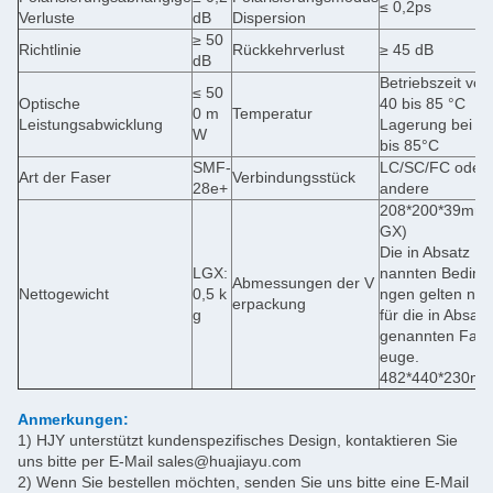
≤ 0,2ps
Verluste
dB
Dispersion
≥ 50
Richtlinie
Rückkehrverlust
≥ 45 dB
dB
Betriebszeit von
≤ 50
Optische
40 bis 85 °C
0 m
Temperatur
Leistungsabwicklung
Lagerung bei -4
W
bis 85°C
SMF-
LC/SC/FC oder
Art der Faser
Verbindungsstück
28e+
andere
208*200*39mm 
GX)
Die in Absatz 1 
LGX:
nannten Beding
Abmessungen der V
Nettogewicht
0,5 k
ngen gelten nich
erpackung
g
für die in Absatz
genannten Fahr
euge.
482*440*230m
Anmerkungen:
1) HJY unterstützt kundenspezifisches Design, kontaktieren Sie
uns bitte per E-Mail sales@huajiayu.com
2) Wenn Sie bestellen möchten, senden Sie uns bitte eine E-Mail