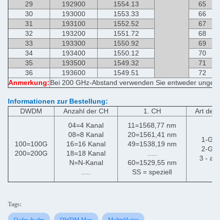
29
192900
1554.13
65
30
193000
1553.33
66
31
193100
1552.52
67
32
193200
1551.72
68
33
193300
1550.92
69
34
193400
1550.12
70
35
193500
1549.32
71
36
193600
1549.51
72
Anmerkung:
Bei 200 GHz-Abstand verwenden Sie entweder ungera
Informationen zur Bestellung:
DWDM
Anzahl der CH
1. CH
Art der
04=4 Kanal
11=1568,77 nm
08=8 Kanal
20=1561,41 nm
1-G6
100=100G
16=16 Kanal
49=1538,19 nm
2-G6
200=200G
18=18 Kanal
.....
3 - an
N=N-Kanal
60=1529,55 nm
.....
SS = speziell
Tags:
Oadm dwdm
DWDM Mux
Multiplikator