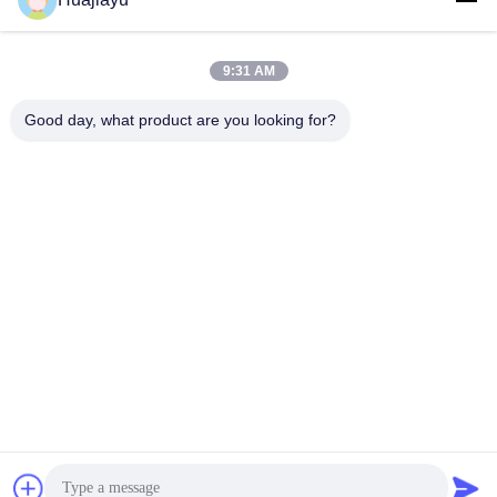
9:31 AM
0086-18664306976
Good day, what product are you looking for?
Telefon
Guangdong Huajiayu Technology Co., Ltd
Guangdong Huajiayu Technology Co., Ltd
Erhalten Sie besten Preis
Plaudern Sie jetzt
Plaudern Sie Jetzt