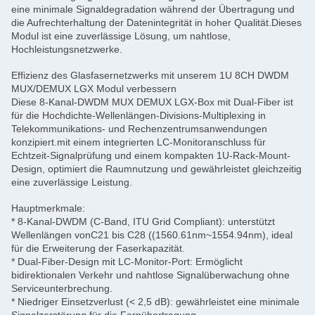
eine minimale Signaldegradation während der Übertragung und
die Aufrechterhaltung der Datenintegrität in hoher Qualität.Dieses
Modul ist eine zuverlässige Lösung, um nahtlose,
Hochleistungsnetzwerke.
Effizienz des Glasfasernetzwerks mit unserem 1U 8CH DWDM
MUX/DEMUX LGX Modul verbessern
Diese 8-Kanal-DWDM MUX DEMUX LGX-Box mit Dual-Fiber ist
für die Hochdichte-Wellenlängen-Divisions-Multiplexing in
Telekommunikations- und Rechenzentrumsanwendungen
konzipiert.mit einem integrierten LC-Monitoranschluss für
Echtzeit-Signalprüfung und einem kompakten 1U-Rack-Mount-
Design, optimiert die Raumnutzung und gewährleistet gleichzeitig
eine zuverlässige Leistung.
Hauptmerkmale:
* 8-Kanal-DWDM (C-Band, ITU Grid Compliant): unterstützt
Wellenlängen von
C21 bis C28 ((1560.61nm~1554.94nm)
, ideal
für die Erweiterung der Faserkapazität.
* Dual-Fiber-Design mit LC-Monitor-Port: Ermöglicht
bidirektionalen Verkehr und nahtlose Signalüberwachung ohne
Serviceunterbrechung.
* Niedriger Einsetzverlust (< 2,5 dB): gewährleistet eine minimale