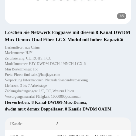
3
/
5
Löschen Sie Netzwerk Engpässe mit diesem 8-Kanal-DWDM
Mux Demux Dual Fiber LGX Modul mit hoher Kapazität
Herkunftsort: aus China
Markenname: HJY
Zertifizierung: CE, ROHS, FCC
Modellnummer: HJY-DWDM-D8CH-19INCH-LGX-6
Min Bestellmenge: 1pc
Preis: Please find sales@huajiayu.com
Verpackung Informationen: Neutrale Standardverpackung
Lieferzeit: 3 bis 7 Arbeitstage
Zahlungsbedingungen: L/C, T/T, Western Union
Versorgungsmaterial-Fähigkeit: 10000000pcs/month
Hervorheben:
8 Kanal-DWDM-Mux-Demox
,
dwdm mux demux Doppelfaser
,
8 Kanäle DWDM OADM
1Kanäle:
8