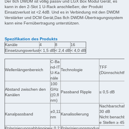
Der 8ch DWDM ist völlig passiv und LGX Box Modul Gerät, es
kann in den 2-Slot 1 U-Rack anschließen; der Produkt
Einsatzverlust ist <2.4dB. Und es in Verbindung mit den DWDM
Verstärker und DCM Gerät,Das 8ch DWDM-Übertragungssystem
kann eine Fernübertragung unterstützen.
Spezifikation des Produkts
Kanäle
4
8
16
Einsetzungsverlust
< 1,5 dB
< 2,4 dB
< 4,0 dB
C-Ba
nd-IT
TFF
Wellenlängenbereich
Technologie
U-Ka
(Dünnschichtfilte
näle
100
Abstand zwischen den
GHz
Passband Ripple
≤ 0,5 dB
Kanälen
((0,8
nm)
Nachbarschaft 
±0,11
30 dB
Kanalpassband
Kanalisolierung
nm
Nicht benachbar
e Stellen ≥ 45 d
Polarisierungsabhängige
≤ 0,2
Polarisierungsmodus