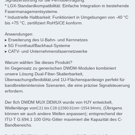
Signalzerstörung für die Fernübertragung.
* LGX-Standardkompatibilität: Einfache Integration in bestehende
Fasermanagementsysteme.
* Industrielle Haltbarkeit: Funktioniert in Umgebungen von -40 °C
bis +75 °C, zertifiziert RoHS/CE konform.
Anwendungen:
▸ Erweiterung des U-Bahn- und Kernnetzes
▸ 5G Fronthaul/Backhaul-Systeme
▸ CATV- und Unternehmensfasernetzwerke
Warum wählen Sie dieses Produkt?
Im Gegensatz zu generischen DWDM-Modulen kombiniert
unsere Lösung Dual-Fiber-Skalierbarkeit,
Überwachungsflexibilität,und 1U-Flächenspardesign perfekt für
bandbreitenintensive Szenarien, die eine präzise Signalsteuerung
erfordern.
Der 8ch DWDM MUX DEMUX wurde von HJY entwickelt,
Wellenlänge von
, (Übrigens
C21 bis C28 ((1560.61nm~1554.94nm)
können wir auch andere Wellen anpassen); entsprechend der
ITU-T G.694.1 100 GHz-Gitter maximiert die Kapazität des C-
Bandbereichs.