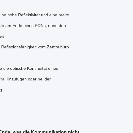
eine hohe Reflektivität und eine breite
ite am Ende eines PONs, ohne den
ren
e Reflexionsfähigkeit vom Zentralbüro
e die optische Kontinuität eines
m Hinzufügen oder bei der
g
-Ende, was die Kommunikation nicht