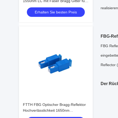
1550nm LC mit Faser Bragg Gitter für
Testsignal
realisiere
Erhalten Sie besten Preis
FBG-Refl
FBG Reflec
eingebette
Reflector
Der Rüc
FTTH FBG Optischer Bragg-Reflektor
Hochverlässlichkeit 1650nm
Faserreflektor FTTH-Projekte