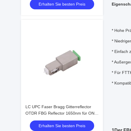
Erhalten Sie besten Preis
Eigensch
* Hohe Prä
* Niedrige
* Einfach z
* Außergew
* Für FT
* Kompat
LC UPC Faser Bragg Gitterreflector
OTDR FBG Reflector 1650nm für ONU
Optical Network
Erhalten Sie besten Preis
1Der FBG