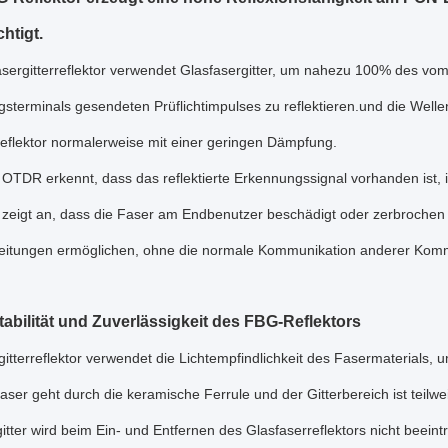
htigt.
asergitterreflektor verwendet Glasfasergitter, um nahezu 100% des vo
sterminals gesendeten Prüflichtimpulses zu reflektieren.und die Welle
reflektor normalerweise mit einer geringen Dämpfung.
OTDR erkennt, dass das reflektierte Erkennungssignal vorhanden ist, 
 zeigt an, dass die Faser am Endbenutzer beschädigt oder zerbrochen 
leitungen ermöglichen, ohne die normale Kommunikation anderer Kommu
abilität und Zuverlässigkeit des FBG-Reflektors
itterreflektor verwendet die Lichtempfindlichkeit des Fasermaterials, 
aser geht durch die keramische Ferrule und der Gitterbereich ist teilw
itter wird beim Ein- und Entfernen des Glasfaserreflektors nicht beeint