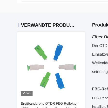
Produk
VERWANDTE PRODUKTE
Fiber B
Der OTDR
Einsatzv
Wellenlä
seine eig
FBG-Refl
Video
FBG-Refle
Breitbandbreite OTDR FBG Reflektor
installie