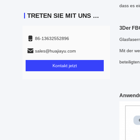
dass es ei
TRETEN SIE MIT UNS IN VERBINDUNG
3Der FBG
86-13632552896
Glasfaserr
Mit der we
sales@huajiayu.com
beteiligte
Kontakt jetzt
Anwend