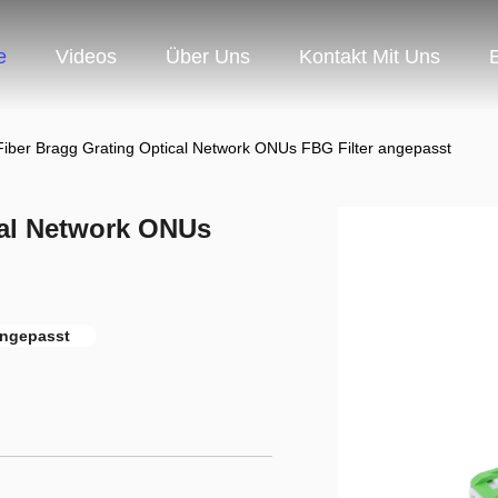
e
Videos
Über Uns
Kontakt Mit Uns
ber Bragg Grating Optical Network ONUs FBG Filter angepasst
cal Network ONUs
 angepasst