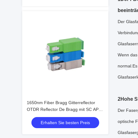
beeinträc
Der Glasf
Verbindung
Glasfaser
Wenn das 
normal.Es
Glasfaser
2Hohe St
1650nm Fiber Bragg Gitterreflector
OTDR Reflector De Bragg mit SC APC
Der Faserg
Fornetwork
optische F
Erhalten Sie besten Preis
Glasfaserg