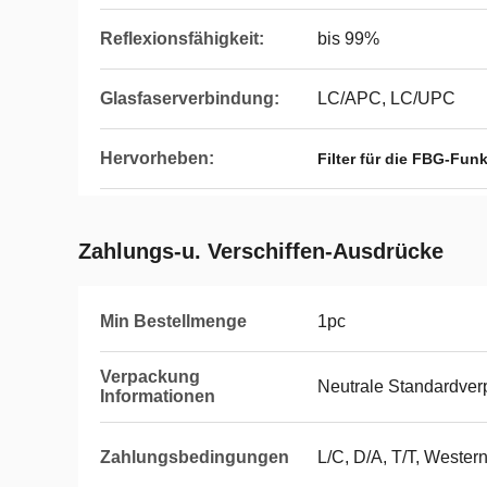
Reflexionsfähigkeit:
bis 99%
Glasfaserverbindung:
LC/APC, LC/UPC
Hervorheben:
Filter für die FBG-Fun
Zahlungs-u. Verschiffen-Ausdrücke
Min Bestellmenge
1pc
Verpackung
Neutrale Standardve
Informationen
Zahlungsbedingungen
L/C, D/A, T/T, Wester