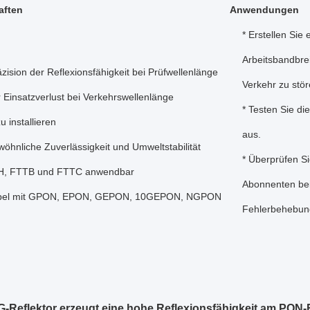
aften
Anwendungen
* Erstellen Sie 
Arbeitsbandbre
zision der Reflexionsfähigkeit bei Prüfwellenlänge
Verkehr zu stö
r Einsatzverlust bei Verkehrswellenlänge
* Testen Sie di
u installieren
aus.
öhnliche Zuverlässigkeit und Umweltstabilität
* Überprüfen Si
TH, FTTB und FTTC anwendbar
Abonnenten bei
ibel mit GPON, EPON, GEPON, 10GEPON, NGPON
Fehlerbehebun
-Reflektor erzeugt eine hohe Reflexionsfähigkeit am PON