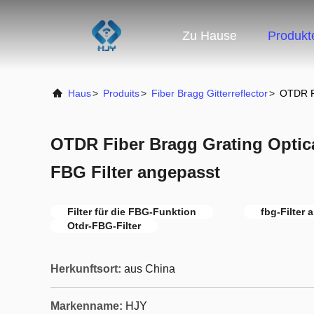
Zu Hause
Produkt
Haus
>
Produits
>
Fiber Bragg Gitterreflector
>
OTDR Fi
OTDR Fiber Bragg Grating Opti
FBG Filter angepasst
Filter für die FBG-Funktion
fbg-Filter
Otdr-FBG-Filter
Herkunftsort:
aus China
Markenname:
HJY