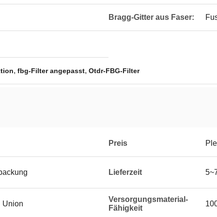
Bragg-Gitter aus Faser:
Fus
,
,
ktion
fbg-Filter angepasst
Otdr-FBG-Filter
Preis
Ple
rpackung
Lieferzeit
5~
Versorgungsmaterial-
n Union
10
Fähigkeit