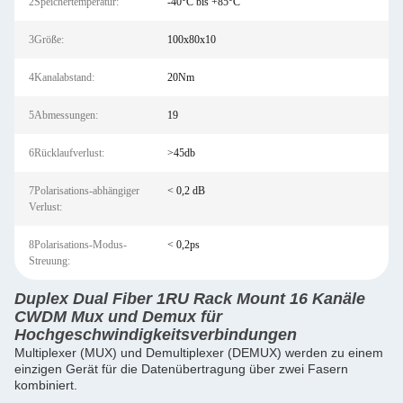
2Speichertemperatur:
-40°C bis +85°C
3Größe:
100x80x10
4Kanalabstand:
20Nm
5Abmessungen:
19
6Rücklaufverlust:
>45db
7Polarisations-abhängiger
< 0,2 dB
Verlust:
8Polarisations-Modus-
< 0,2ps
Streuung:
Duplex Dual Fiber 1RU Rack Mount 16 Kanäle
CWDM Mux und Demux für
Hochgeschwindigkeitsverbindungen
Multiplexer (MUX) und Demultiplexer (DEMUX) werden zu einem
einzigen Gerät für die Datenübertragung über zwei Fasern
kombiniert.