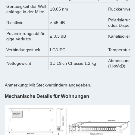
Genauigkeit der Well
±0,05 nm
Rückkehrverlu
enlänge in der Mitte
Polarisierung
Richtlinie
≥ 45 dB
odus Dispersi
Polarisierungsabhän
≤ 0,3 dB
Kanalisolieru
gige Verluste
Verbindungsstück
LC/UPC
Temperatur
Abmessunge
Nettogewicht
1U 19ich Chassis 1,2 kg
(HxWxD)
Anmerkung: Mit Steckverbindern angegeben.
Mechanische Details für Wohnungen