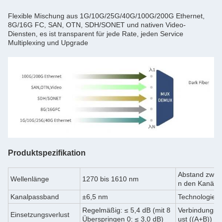
Flexible Mischung aus 1G/10G/25G/40G/100G/200G Ethernet,
8G/16G FC, SAN, OTN, SDH/SONET und nativen Video-
Diensten, es ist transparent für jede Rate, jeden Service
Multiplexing und Upgrade
Produktspezifikation
Abstand zwis
Wellenlänge
1270 bis 1610 nm
n den Kanäle
Kanalpassband
±6,5 nm
Technologie
Regelmäßig: ≤ 5,4 dB (mit 8
Verbindungsve
Einsetzungsverlust
Überspringen 0: ≤ 3,0 dB)
ust ((A+B))