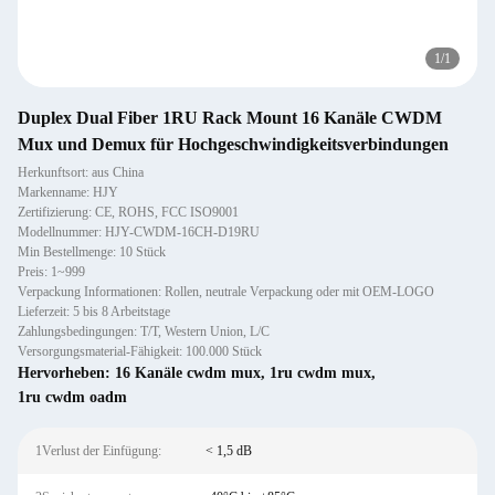
1
/
1
Duplex Dual Fiber 1RU Rack Mount 16 Kanäle CWDM
Mux und Demux für Hochgeschwindigkeitsverbindungen
Herkunftsort: aus China
Markenname: HJY
Zertifizierung: CE, ROHS, FCC ISO9001
Modellnummer: HJY-CWDM-16CH-D19RU
Min Bestellmenge: 10 Stück
Preis: 1~999
Verpackung Informationen: Rollen, neutrale Verpackung oder mit OEM-LOGO
Lieferzeit: 5 bis 8 Arbeitstage
Zahlungsbedingungen: T/T, Western Union, L/C
Versorgungsmaterial-Fähigkeit: 100.000 Stück
Hervorheben:
16 Kanäle cwdm mux
,
1ru cwdm mux
,
1ru cwdm oadm
1Verlust der Einfügung:
< 1,5 dB