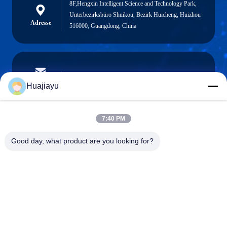
8F,Hengxin Intelligent Science and Technology Park,
Unterbezirksbüro Shuikou, Bezirk Huicheng, Huizhou
Adresse
516000, Guangdong, China
sales@huajiayu.com
E-Mail
Huajiayu
7:40 PM
0086-18664306976
Good day, what product are you looking for?
Telefon
Guangdong Huajiayu Technology Co., Ltd