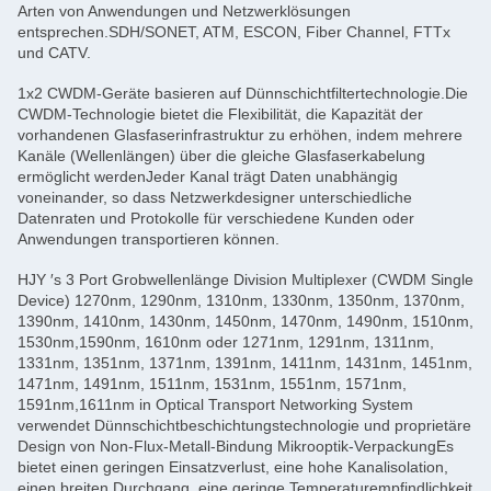
Arten von Anwendungen und Netzwerklösungen
entsprechen.SDH/SONET, ATM, ESCON, Fiber Channel, FTTx
und CATV.
1x2 CWDM-Geräte basieren auf Dünnschichtfiltertechnologie.Die
CWDM-Technologie bietet die Flexibilität, die Kapazität der
vorhandenen Glasfaserinfrastruktur zu erhöhen, indem mehrere
Kanäle (Wellenlängen) über die gleiche Glasfaserkabelung
ermöglicht werdenJeder Kanal trägt Daten unabhängig
voneinander, so dass Netzwerkdesigner unterschiedliche
Datenraten und Protokolle für verschiedene Kunden oder
Anwendungen transportieren können.
HJY ′s 3 Port Grobwellenlänge Division Multiplexer (CWDM Single
Device) 1270nm, 1290nm, 1310nm, 1330nm, 1350nm, 1370nm,
1390nm, 1410nm, 1430nm, 1450nm, 1470nm, 1490nm, 1510nm,
1530nm,1590nm, 1610nm oder 1271nm, 1291nm, 1311nm,
1331nm, 1351nm, 1371nm, 1391nm, 1411nm, 1431nm, 1451nm,
1471nm, 1491nm, 1511nm, 1531nm, 1551nm, 1571nm,
1591nm,1611nm in Optical Transport Networking System
verwendet Dünnschichtbeschichtungstechnologie und proprietäre
Design von Non-Flux-Metall-Bindung Mikrooptik-VerpackungEs
bietet einen geringen Einsatzverlust, eine hohe Kanalisolation,
einen breiten Durchgang, eine geringe Temperaturempfindlichkeit