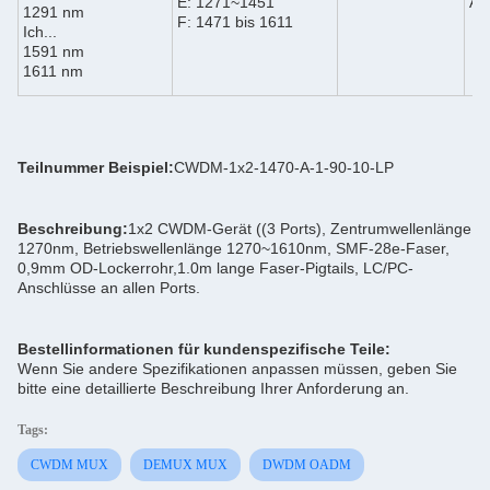
E: 1271~1451
An
1291 nm
F: 1471 bis 1611
Ich...
1591 nm
1611 nm
Teilnummer Beispiel:
CWDM-1x2-1470-A-1-90-10-LP
Beschreibung:
1x2 CWDM-Gerät ((3 Ports), Zentrumwellenlänge
1270nm, Betriebswellenlänge 1270~1610nm, SMF-28e-Faser,
0,9mm OD-Lockerrohr,1.0m lange Faser-Pigtails, LC/PC-
Anschlüsse an allen Ports.
Bestellinformationen für kundenspezifische Teile:
Wenn Sie andere Spezifikationen anpassen müssen, geben Sie
bitte eine detaillierte Beschreibung Ihrer Anforderung an.
Tags:
CWDM MUX
DEMUX MUX
DWDM OADM