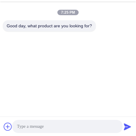
7:25 PM
0086-18664306976
Good day, what product are you looking for?
Telefon
Guangdong Huajiayu Technology Co., Ltd
Guangdong Huajiayu Technology Co., Ltd
Erhalten Sie besten Preis
Plaudern Sie jetzt
Plaudern Sie Jetzt