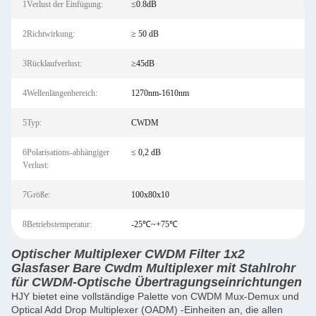
1Verlust der Einfügung:
≤0.8dB
2Richtwirkung:
≥ 50 dB
3Rücklaufverlust:
≥45dB
4Wellenlängenbereich:
1270nm-1610nm
5Typ:
CWDM
6Polarisations-abhängiger
≤ 0,2 dB
Verlust:
7Größe:
100x80x10
8Betriebstemperatur:
-25℃~+75℃
Optischer Multiplexer CWDM Filter 1x2
Glasfaser Bare Cwdm Multiplexer mit Stahlrohr
für CWDM-Optische Übertragungseinrichtungen
HJY bietet eine vollständige Palette von CWDM Mux-Demux und
Optical Add Drop Multiplexer (OADM) -Einheiten an, die allen