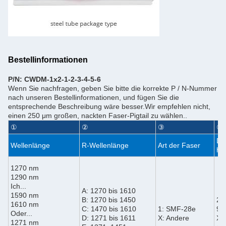
Bestellinformationen
P/N: CWDM-1x2-1-2-3-4-5-6
Wenn Sie nachfragen, geben Sie bitte die korrekte P / N-Nummer
nach unseren Bestellinformationen, und fügen Sie die
entsprechende Beschreibung wäre besser.Wir empfehlen nicht,
einen 250 μm großen, nackten Faser-Pigtail zu wählen..
①
②
③
④
Du
Wellenlänge
R-Wellenlänge
Art der Faser
hw
1270 nm
1290 nm
Ich...
A: 1270 bis 1610
1590 nm
B: 1270 bis 1450
25
1610 nm
C: 1470 bis 1610
1: SMF-28e
90
Oder...
D: 1271 bis 1611
X: Andere
XX
1271 nm