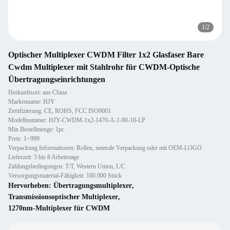
1
/
2
Optischer Multiplexer CWDM Filter 1x2 Glasfaser Bare
Cwdm Multiplexer mit Stahlrohr für CWDM-Optische
Übertragungseinrichtungen
Herkunftsort: aus China
Markenname: HJY
Zertifizierung: CE, ROHS, FCC ISO9001
Modellnummer: HJY-CWDM-1x2-1470-A-1-90-10-LP
Min Bestellmenge: 1pc
Preis: 1~999
Verpackung Informationen: Rollen, neutrale Verpackung oder mit OEM-LOGO
Lieferzeit: 5 bis 8 Arbeitstage
Zahlungsbedingungen: T/T, Western Union, L/C
Versorgungsmaterial-Fähigkeit: 100.000 Stück
Hervorheben:
Übertragungsmultiplexer
,
Transmissionsoptischer Multiplexer
,
1270nm-Multiplexer für CWDM