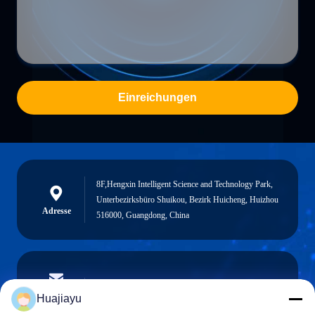
Einreichungen
8F,Hengxin Intelligent Science and Technology Park,
Unterbezirksbüro Shuikou, Bezirk Huicheng, Huizhou
Adresse
516000, Guangdong, China
sales@huajiayu.com
E-Mail
Huajiayu