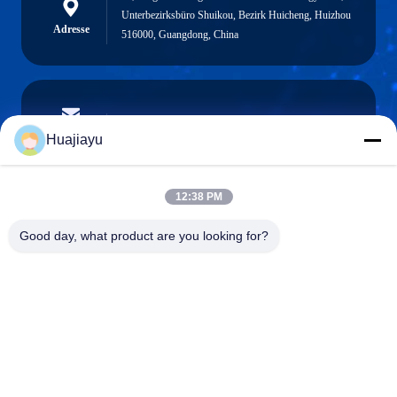
Unterbezirksbüro Shuikou, Bezirk Huicheng, Huizhou
Adresse
516000, Guangdong, China
sales@huajiayu.com
E-Mail
Huajiayu
12:38 PM
0086-18664306976
Good day, what product are you looking for?
Telefon
Guangdong Huajiayu Technology Co., Ltd