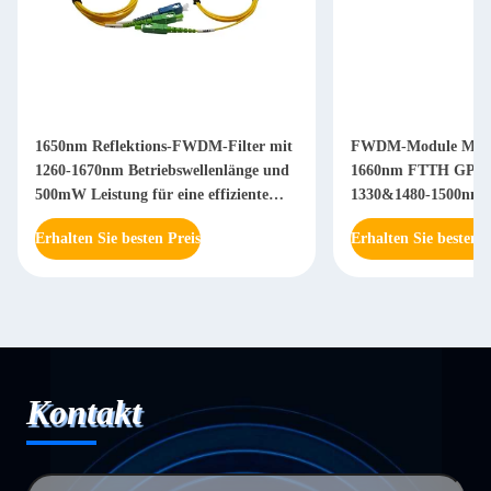
1650nm Reflektions-FWDM-Filter mit
FWDM-Module MUX
1260-1670nm Betriebswellenlänge und
1660nm FTTH GPON
500mW Leistung für eine effiziente
1330&1480-1500nm 
Signaltrennung
1280&1575-1650nm, 
Erhalten Sie besten Preis
Erhalten Sie besten P
Randfilter WDM O
Kontakt