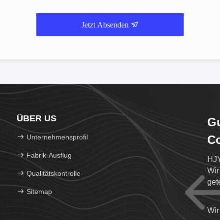
Jetzt Absenden
ÜBER US
G
Unternehmensprofil
Co
Fabrik-Ausflug
HJY
Wir
Qualitätskontrolle
get
Sitemap
Wir