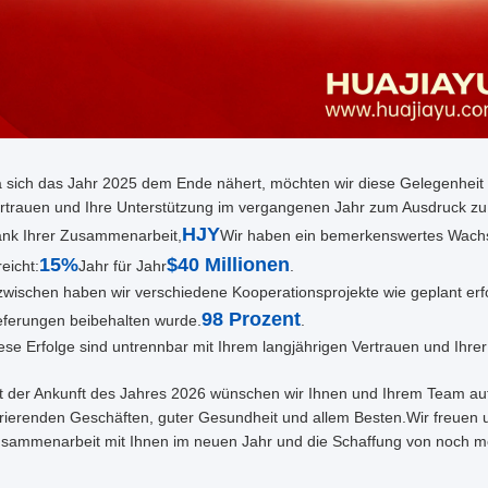
 sich das Jahr 2025 dem Ende nähert, möchten wir diese Gelegenheit n
rtrauen und Ihre Unterstützung im vergangenen Jahr zum Ausdruck zu
HJY
nk Ihrer Zusammenarbeit,
Wir haben ein bemerkenswertes Wachs
15%
$40 Millionen
reicht:
Jahr für Jahr
.
zwischen haben wir verschiedene Kooperationsprojekte wie geplant erfo
98 Prozent
eferungen beibehalten wurde.
.
ese Erfolge sind untrennbar mit Ihrem langjährigen Vertrauen und Ihre
t der Ankunft des Jahres 2026 wünschen wir Ihnen und Ihrem Team aufri
orierenden Geschäften, guter Gesundheit und allem Besten.Wir freuen u
sammenarbeit mit Ihnen im neuen Jahr und die Schaffung von noch m