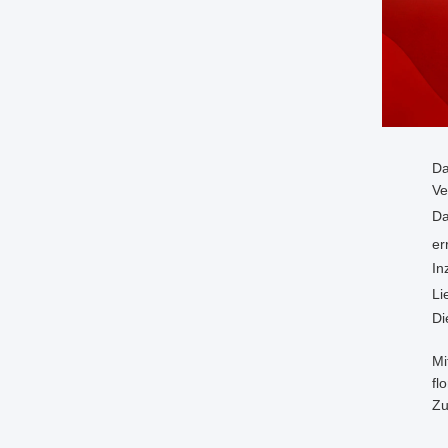
Da
Ve
Da
er
In
Li
Di
Mi
fl
Zu